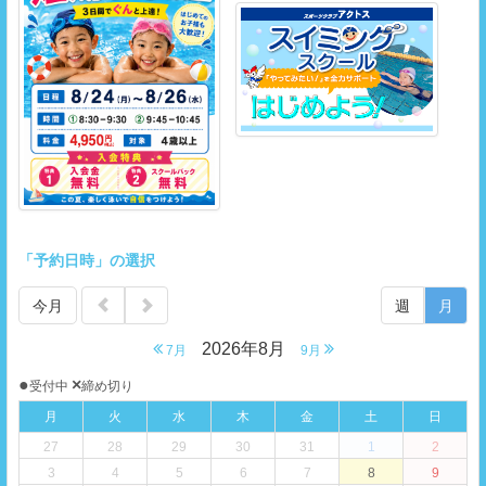
「予約日時」の選択
今月
週
月
2026年8月
7月
9月
●
×
受付中
締め切り
月
火
水
木
金
土
日
27
28
29
30
31
1
2
3
4
5
6
7
8
9