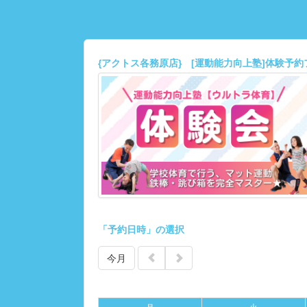
{アクトス各務原店} [運動能力向上塾]体験予
「予約日時」の選択
今月