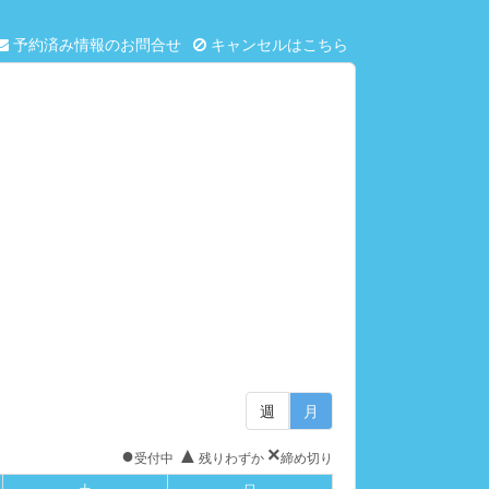
予約済み情報のお問合せ
キャンセルはこちら
週
月
●
▲
×
受付中
残りわずか
締め切り