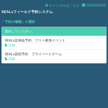
0432333328
キャンセルはこちら
SEALsフィールド予約システム
「
予約の種類
」の選択
選択してください。
SEALs定例会予約 フリー参加イベント
詳細
SEALs貸切予約 プライベートゲーム
詳細