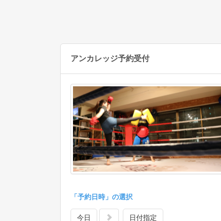
06:00
06:30
07:00
07:30
アンカレッジ予約受付
08:00
08:30
09:00
09:30
10:00
10:30
11:00
11:00～12:00
ジムワーク｜アンカ
11:30
ジ大橋
●
受付中
12:00
12:00～13:00
ジムワーク｜アンカ
「予約日時」の選択
12:30
ジ大橋
●
受付中
13:00
今日
日付指定