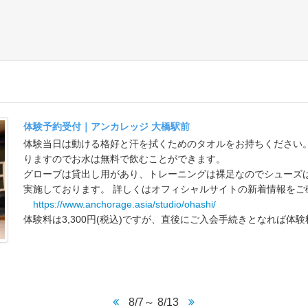
体験予約受付｜アンカレッジ 大橋駅前
体験当日は動ける格好と汗を拭くためのタオルをお持ちください
りますのでお水は無料で飲むことができます。
10:00～11:00
グローブは貸出し用があり、トレーニングは裸足なのでシューズ
ルーシーダットン｜アン
実施しております。 詳しくはオフィシャルサイトの新着情報をご
カレッジ大橋
●
https://www.anchorage.asia/studio/ohashi/
受付中
11:00～12:00
11:00～12:00
体験料は3,300円(税込)ですが、直後にご入会手続きとなれば体
レッ
サーキット｜アンカレッ
サーキット｜アンカレッ
ジ大橋
ジ大橋
●
●
受付中
受付中
12:00～13:00
12:00～13:00
レッ
ジムワーク｜アンカレッ
ジムワーク｜アンカレッ
ジ大橋
ジ大橋
●
●
受付中
受付中
8/7～ 8/13