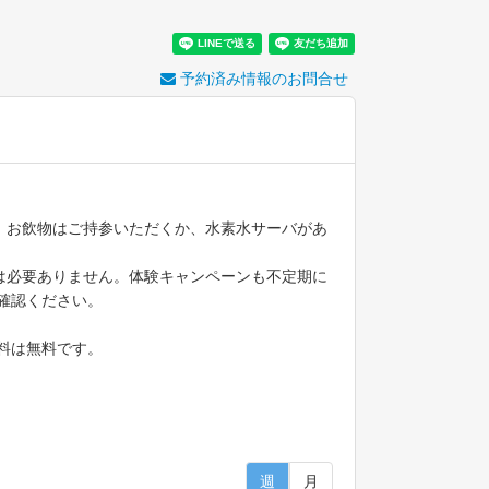
予約済み情報のお問合せ
。お飲物はご持参いただくか、水素水サーバがあ
は必要ありません。体験キャンペーンも不定期に
確認ください。
11:00～12:00
験料は無料です。
サーキット｜アンカレッ
ジ大橋
●
受付中
12:00～13:00
ジムワーク｜アンカレッ
ジ大橋
●
受付中
週
月