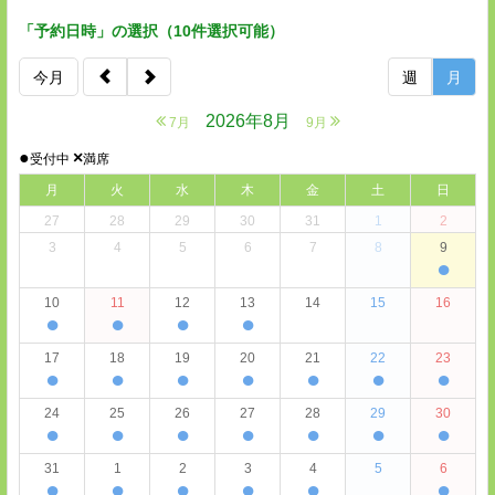
「予約日時」の選択（10件選択可能）
今月
週
月
2026年8月
7月
9月
●
×
受付中
満席
月
火
水
木
金
土
日
27
28
29
30
31
1
2
3
4
5
6
7
8
9
●
10
11
12
13
14
15
16
●
●
●
●
17
18
19
20
21
22
23
●
●
●
●
●
●
●
24
25
26
27
28
29
30
●
●
●
●
●
●
●
31
1
2
3
4
5
6
●
●
●
●
●
●