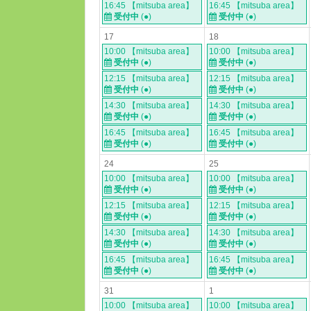
16:45 【mitsuba area】
16:45 【mitsuba area】
受付中
(●)
受付中
(●)
17
18
10:00 【mitsuba area】
10:00 【mitsuba area】
受付中
(●)
受付中
(●)
12:15 【mitsuba area】
12:15 【mitsuba area】
受付中
(●)
受付中
(●)
14:30 【mitsuba area】
14:30 【mitsuba area】
受付中
(●)
受付中
(●)
16:45 【mitsuba area】
16:45 【mitsuba area】
受付中
(●)
受付中
(●)
24
25
10:00 【mitsuba area】
10:00 【mitsuba area】
受付中
(●)
受付中
(●)
12:15 【mitsuba area】
12:15 【mitsuba area】
受付中
(●)
受付中
(●)
14:30 【mitsuba area】
14:30 【mitsuba area】
受付中
(●)
受付中
(●)
16:45 【mitsuba area】
16:45 【mitsuba area】
受付中
(●)
受付中
(●)
31
1
10:00 【mitsuba area】
10:00 【mitsuba area】