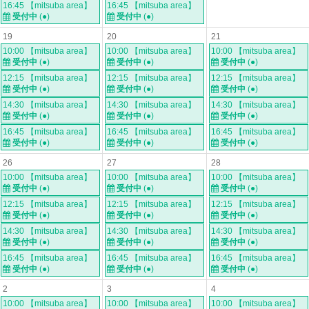
16:45 【mitsuba area】
16:45 【mitsuba area】
受付中
(●)
受付中
(●)
19
20
21
10:00 【mitsuba area】
10:00 【mitsuba area】
10:00 【mitsuba area】
受付中
(●)
受付中
(●)
受付中
(●)
12:15 【mitsuba area】
12:15 【mitsuba area】
12:15 【mitsuba area】
受付中
(●)
受付中
(●)
受付中
(●)
14:30 【mitsuba area】
14:30 【mitsuba area】
14:30 【mitsuba area】
受付中
(●)
受付中
(●)
受付中
(●)
16:45 【mitsuba area】
16:45 【mitsuba area】
16:45 【mitsuba area】
受付中
(●)
受付中
(●)
受付中
(●)
26
27
28
10:00 【mitsuba area】
10:00 【mitsuba area】
10:00 【mitsuba area】
受付中
(●)
受付中
(●)
受付中
(●)
12:15 【mitsuba area】
12:15 【mitsuba area】
12:15 【mitsuba area】
受付中
(●)
受付中
(●)
受付中
(●)
14:30 【mitsuba area】
14:30 【mitsuba area】
14:30 【mitsuba area】
受付中
(●)
受付中
(●)
受付中
(●)
16:45 【mitsuba area】
16:45 【mitsuba area】
16:45 【mitsuba area】
受付中
(●)
受付中
(●)
受付中
(●)
2
3
4
10:00 【mitsuba area】
10:00 【mitsuba area】
10:00 【mitsuba area】