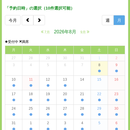
「予約日時」の選択（10件選択可能）
今月
週
月
2026年8月
7月
9月
●
×
受付中
満席
月
火
水
木
金
土
日
27
28
29
30
31
1
2
3
4
5
6
7
8
9
●
●
10
11
12
13
14
15
16
●
●
●
●
17
18
19
20
21
22
23
●
●
●
●
●
●
●
24
25
26
27
28
29
30
●
●
●
●
●
●
●
31
1
2
3
4
5
6
●
●
●
●
●
●