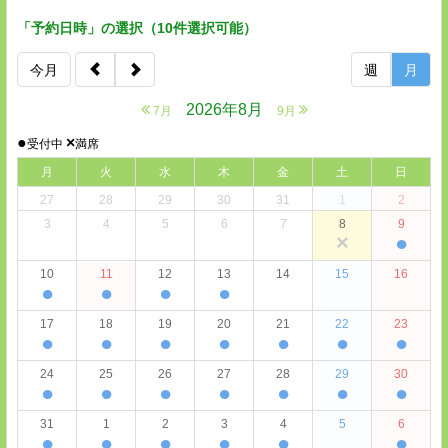
「予約日時」の選択（10件選択可能）
今月
週
月
2026年8月
7月
9月
●
×
受付中
満席
月
火
水
木
金
土
日
27
28
29
30
31
1
2
3
4
5
6
7
8
9
×
●
10
11
12
13
14
15
16
●
●
●
●
17
18
19
20
21
22
23
●
●
●
●
●
●
●
24
25
26
27
28
29
30
●
●
●
●
●
●
●
31
1
2
3
4
5
6
●
●
●
●
●
●