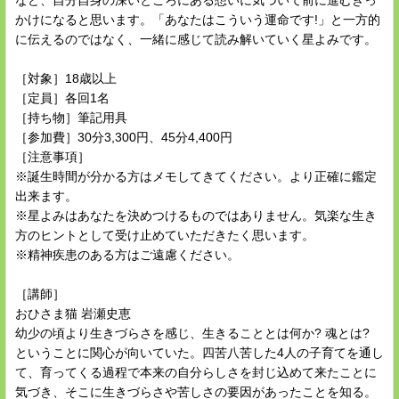
など、自分自身の深いところにある想いに気づいて前に進むきっ
かけになると思います。「あなたはこういう運命です!」と一方的
に伝えるのではなく、一緒に感じて読み解いていく星よみです。
［対象］18歳以上
［定員］各回1名
［持ち物］筆記用具
［参加費］30分3,300円、45分4,400円
［注意事項］
※誕生時間が分かる方はメモしてきてください。より正確に鑑定
出来ます。
※星よみはあなたを決めつけるものではありません。気楽な生き
方のヒントとして受け止めていただきたく思います。
※精神疾患のある方はご遠慮ください。
［講師］
おひさま猫 岩瀬史恵
幼少の頃より生きづらさを感じ、生きることとは何か? 魂とは?
ということに関心が向いていた。四苦八苦した4人の子育てを通し
て、育ってくる過程で本来の自分らしさを封じ込めて来たことに
気づき、そこに生きづらさや苦しさの要因があったことを知る。