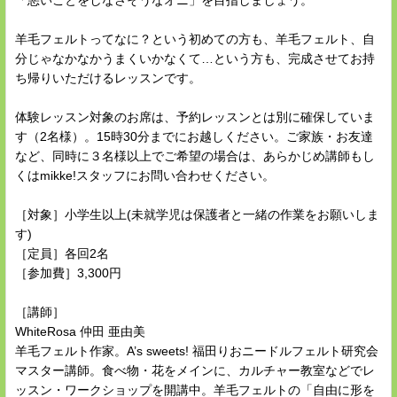
「悪いことをしなさそうなオニ」を目指しましょう。
羊毛フェルトってなに？という初めての方も、羊毛フェルト、自
分じゃなかなかうまくいかなくて…という方も、完成させてお持
ち帰りいただけるレッスンです。
体験レッスン対象のお席は、予約レッスンとは別に確保していま
す（2名様）。15時30分までにお越しください。ご家族・お友達
など、同時に３名様以上でご希望の場合は、あらかじめ講師もし
くはmikke!スタッフにお問い合わせください。
［対象］小学生以上(未就学児は保護者と一緒の作業をお願いしま
す)
［定員］各回2名
［参加費］3,300円
［講師］
WhiteRosa 仲田 亜由美
羊毛フェルト作家。A’s sweets! 福田りおニードルフェルト研究会
マスター講師。食べ物・花をメインに、カルチャー教室などでレ
ッスン・ワークショップを開講中。羊毛フェルトの「自由に形を