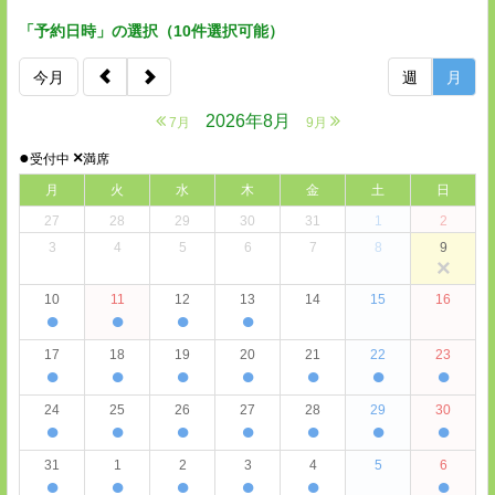
「予約日時」の選択（10件選択可能）
今月
週
月
2026年8月
7月
9月
●
×
受付中
満席
月
火
水
木
金
土
日
27
28
29
30
31
1
2
3
4
5
6
7
8
9
×
10
11
12
13
14
15
16
●
●
●
●
17
18
19
20
21
22
23
●
●
●
●
●
●
●
24
25
26
27
28
29
30
●
●
●
●
●
●
●
31
1
2
3
4
5
6
●
●
●
●
●
●