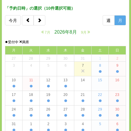
「予約日時」の選択（10件選択可能）
今月
週
月
2026年8月
7月
9月
●
×
受付中
満席
月
火
水
木
金
土
日
27
28
29
30
31
1
2
3
4
5
6
7
8
9
×
●
●
10
11
12
13
14
15
16
●
●
●
●
17
18
19
20
21
22
23
●
●
●
●
●
●
●
24
25
26
27
28
29
30
●
●
●
●
●
●
●
31
1
2
3
4
5
6
●
●
●
●
●
●