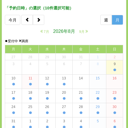
「予約日時」の選択（10件選択可能）
今月
週
月
2026年8月
7月
9月
●
×
受付中
満席
月
火
水
木
金
土
日
27
28
29
30
31
1
2
3
4
5
6
7
8
9
●
10
11
12
13
14
15
16
●
●
●
●
17
18
19
20
21
22
23
●
●
●
●
●
●
●
24
25
26
27
28
29
30
●
●
●
●
●
●
●
31
1
2
3
4
5
6
●
●
●
●
●
●