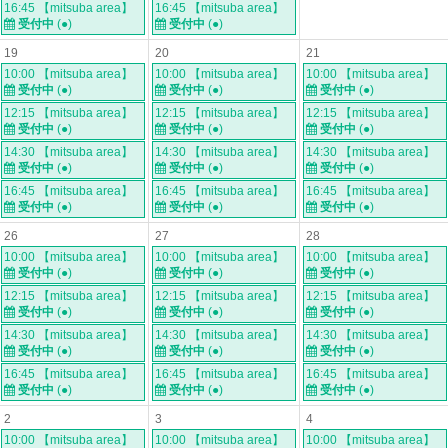
16:45 【mitsuba area】
16:45 【mitsuba area】
受付中
(●)
受付中
(●)
19
20
21
10:00 【mitsuba area】
10:00 【mitsuba area】
10:00 【mitsuba area】
受付中
(●)
受付中
(●)
受付中
(●)
12:15 【mitsuba area】
12:15 【mitsuba area】
12:15 【mitsuba area】
受付中
(●)
受付中
(●)
受付中
(●)
14:30 【mitsuba area】
14:30 【mitsuba area】
14:30 【mitsuba area】
受付中
(●)
受付中
(●)
受付中
(●)
16:45 【mitsuba area】
16:45 【mitsuba area】
16:45 【mitsuba area】
受付中
(●)
受付中
(●)
受付中
(●)
26
27
28
10:00 【mitsuba area】
10:00 【mitsuba area】
10:00 【mitsuba area】
受付中
(●)
受付中
(●)
受付中
(●)
12:15 【mitsuba area】
12:15 【mitsuba area】
12:15 【mitsuba area】
受付中
(●)
受付中
(●)
受付中
(●)
14:30 【mitsuba area】
14:30 【mitsuba area】
14:30 【mitsuba area】
受付中
(●)
受付中
(●)
受付中
(●)
16:45 【mitsuba area】
16:45 【mitsuba area】
16:45 【mitsuba area】
受付中
(●)
受付中
(●)
受付中
(●)
2
3
4
10:00 【mitsuba area】
10:00 【mitsuba area】
10:00 【mitsuba area】