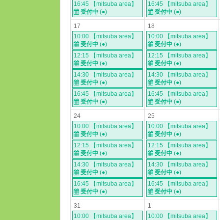
16:45 【mitsuba area】
16:45 【mitsuba area】
受付中
(●)
受付中
(●)
17
18
10:00 【mitsuba area】
10:00 【mitsuba area】
受付中
(●)
受付中
(●)
12:15 【mitsuba area】
12:15 【mitsuba area】
受付中
(●)
受付中
(●)
14:30 【mitsuba area】
14:30 【mitsuba area】
受付中
(●)
受付中
(●)
16:45 【mitsuba area】
16:45 【mitsuba area】
受付中
(●)
受付中
(●)
24
25
10:00 【mitsuba area】
10:00 【mitsuba area】
受付中
(●)
受付中
(●)
12:15 【mitsuba area】
12:15 【mitsuba area】
受付中
(●)
受付中
(●)
14:30 【mitsuba area】
14:30 【mitsuba area】
受付中
(●)
受付中
(●)
16:45 【mitsuba area】
16:45 【mitsuba area】
受付中
(●)
受付中
(●)
31
1
10:00 【mitsuba area】
10:00 【mitsuba area】