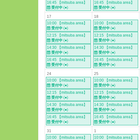
16:45 【mitsuba area】
16:45 【mitsuba area】
受付中
(●)
受付中
(●)
17
18
10:00 【mitsuba area】
10:00 【mitsuba area】
受付中
(●)
受付中
(●)
12:15 【mitsuba area】
12:15 【mitsuba area】
受付中
(●)
受付中
(●)
14:30 【mitsuba area】
14:30 【mitsuba area】
受付中
(●)
受付中
(●)
16:45 【mitsuba area】
16:45 【mitsuba area】
受付中
(●)
受付中
(●)
24
25
10:00 【mitsuba area】
10:00 【mitsuba area】
受付中
(●)
受付中
(●)
12:15 【mitsuba area】
12:15 【mitsuba area】
受付中
(●)
受付中
(●)
14:30 【mitsuba area】
14:30 【mitsuba area】
受付中
(●)
受付中
(●)
16:45 【mitsuba area】
16:45 【mitsuba area】
受付中
(●)
受付中
(●)
31
1
10:00 【mitsuba area】
10:00 【mitsuba area】