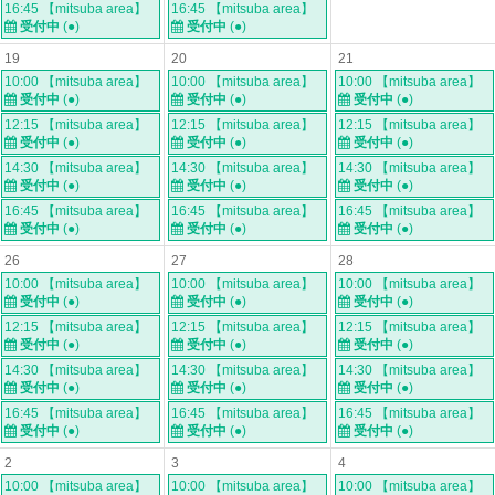
16:45 【mitsuba area】
16:45 【mitsuba area】
受付中
(●)
受付中
(●)
19
20
21
10:00 【mitsuba area】
10:00 【mitsuba area】
10:00 【mitsuba area】
受付中
(●)
受付中
(●)
受付中
(●)
12:15 【mitsuba area】
12:15 【mitsuba area】
12:15 【mitsuba area】
受付中
(●)
受付中
(●)
受付中
(●)
14:30 【mitsuba area】
14:30 【mitsuba area】
14:30 【mitsuba area】
受付中
(●)
受付中
(●)
受付中
(●)
16:45 【mitsuba area】
16:45 【mitsuba area】
16:45 【mitsuba area】
受付中
(●)
受付中
(●)
受付中
(●)
26
27
28
10:00 【mitsuba area】
10:00 【mitsuba area】
10:00 【mitsuba area】
受付中
(●)
受付中
(●)
受付中
(●)
12:15 【mitsuba area】
12:15 【mitsuba area】
12:15 【mitsuba area】
受付中
(●)
受付中
(●)
受付中
(●)
14:30 【mitsuba area】
14:30 【mitsuba area】
14:30 【mitsuba area】
受付中
(●)
受付中
(●)
受付中
(●)
16:45 【mitsuba area】
16:45 【mitsuba area】
16:45 【mitsuba area】
受付中
(●)
受付中
(●)
受付中
(●)
2
3
4
10:00 【mitsuba area】
10:00 【mitsuba area】
10:00 【mitsuba area】