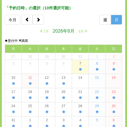
「予約日時」の選択（10件選択可能）
今月
週
月
2026年8月
7月
9月
●
×
受付中
満席
月
火
水
木
金
土
日
27
28
29
30
31
1
2
3
4
5
6
7
8
9
●
●
●
10
11
12
13
14
15
16
●
●
●
●
17
18
19
20
21
22
23
●
●
●
●
●
●
●
24
25
26
27
28
29
30
●
●
●
●
●
●
●
31
1
2
3
4
5
6
●
●
●
●
●
●