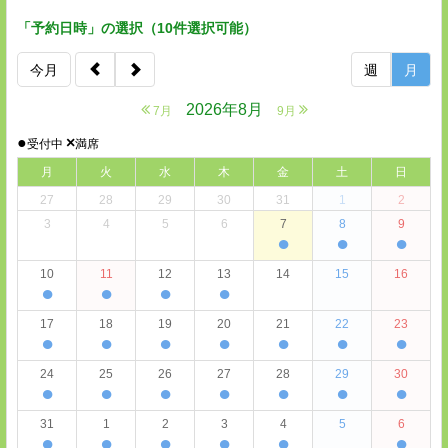
「予約日時」の選択（10件選択可能）
今月
週
月
2026年8月
7月
9月
●
×
受付中
満席
月
火
水
木
金
土
日
27
28
29
30
31
1
2
3
4
5
6
7
8
9
●
●
●
10
11
12
13
14
15
16
●
●
●
●
17
18
19
20
21
22
23
●
●
●
●
●
●
●
24
25
26
27
28
29
30
●
●
●
●
●
●
●
31
1
2
3
4
5
6
●
●
●
●
●
●