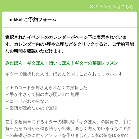
キャンセルはこちら
mikke! ご予約フォーム
選択されたイベントのカレンダーがページ下に表示されていま
す。カレンダー内の●印や△印などをクリックすると、ご予約可能
なお時間を確認いただけます。
みたぽん・ギタぽん・指いっぽん！ギターの基礎レッスン
ギターで挫折した人は、ほとんど同じことをおっしゃいます。
✓ Fのコードが押さえられなくて挫折した
✓手が小さくて指の力が弱いので無理
✓コードがわからない
✓楽譜が読めないので無理
左手を超簡単にするギターの補助輪「ギタぽん」の開発で、手に
持ったその日から弾き語りが出来、楽しく遊んでいるうちにギタ
ーの基礎が身に付くメソッドを作りました。3本の弦をゆるめて、