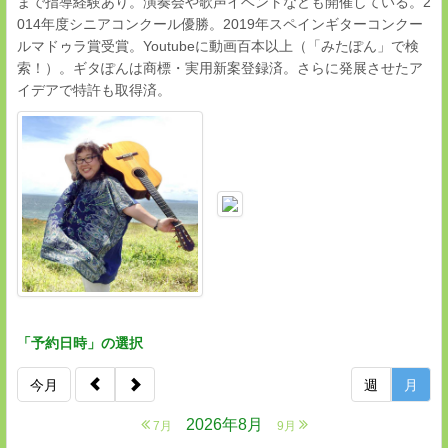
まで指導経験あり。演奏会や歌声イベントなども開催している。2
014年度シニアコンクール優勝。2019年スペインギターコンクー
ルマドゥラ賞受賞。Youtubeに動画百本以上（「みたぽん」で検
索！）。ギタぽんは商標・実用新案登録済。さらに発展させたア
イデアで特許も取得済。
「予約日時」の選択
今月
週
月
2026年8月
7月
9月