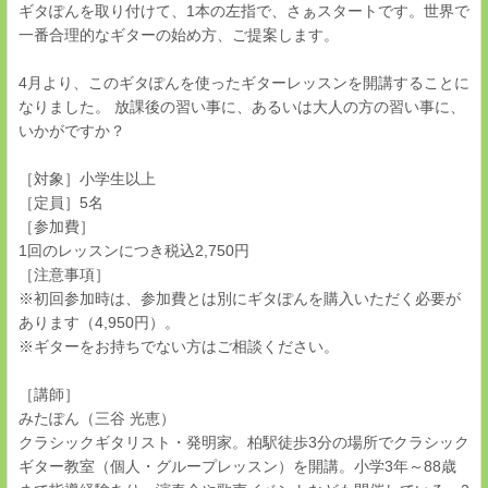
ギタぽんを取り付けて、1本の左指で、さぁスタートです。世界で
一番合理的なギターの始め方、ご提案します。
4月より、このギタぽんを使ったギターレッスンを開講することに
なりました。 放課後の習い事に、あるいは大人の方の習い事に、
いかがですか？
［対象］小学生以上
［定員］5名
［参加費］
1回のレッスンにつき税込2,750円
［注意事項］
※初回参加時は、参加費とは別にギタぽんを購入いただく必要が
あります（4,950円）。
※ギターをお持ちでない方はご相談ください。
［講師］
みたぽん（三谷 光恵）
クラシックギタリスト・発明家。柏駅徒歩3分の場所でクラシック
ギター教室（個人・グループレッスン）を開講。小学3年～88歳