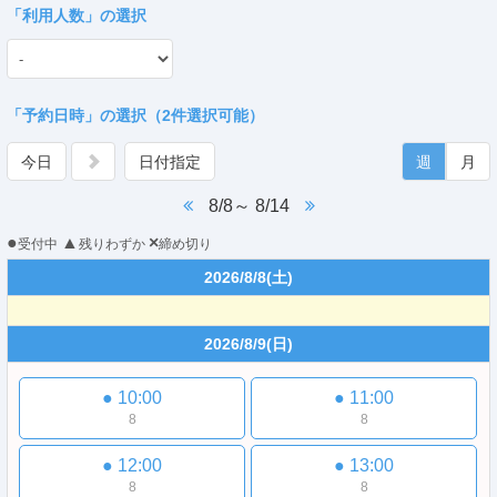
「
利用人数
」の選択
「予約日時」の選択（2件選択可能）
今日
日付指定
週
月
8/8～ 8/14
●
▲
×
受付中
残りわずか
締め切り
2026/8/8
(土)
2026/8/9
(日)
●
10:00
●
11:00
8
8
●
12:00
●
13:00
8
8