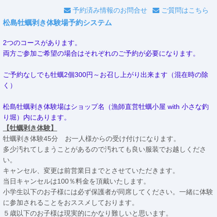
予約済み情報のお問合せ
ご質問はこちら
松島牡蠣剥き体験場予約システム
2つのコースがあります。
両方ご参加ご希望の場合はそれぞれのご予約が必要になります。
ご予約なしでも牡蠣2個300円～お召し上がり出来ます（混在時の除
く）
松島牡蠣剥き体験場はショップ名（漁師直営牡蠣小屋 with 小さな釣
り堀）内にあります。
【牡蠣剥き体験】
牡蠣剥き体験45分 お一人様からの受け付けになります。
多少汚れてしまうことがあるので汚れても良い服装でお越しくださ
い。
キャンセル、変更は前営業日までとさせていただきます。
当日キャンセルは100％料金を頂戴いたします。
小学生以下のお子様には必ず保護者が同席してください。一緒に体験
に参加されることをおススメしております。
５歳以下のお子様は現実的にかなり難しいと思います。