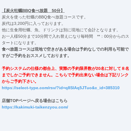
【炭火牡蠣BBQ食べ放題 50分】
炭火を使った牡蠣のBBQ食べ放題コースです。
炭代は3,200円に入っております。
他に生食用牡蠣、魚、ドリンクは別に現地にて会計となります。
お一人様50分まで10分間で入れ替えになり毎時間 **：00分からのス
タートになります。
食べ放題コースは現地で空きがある場合は予約なしでの利用も可能で
すがご予約をおススメしております。
予約システムの仕様の都合上、実際の予約限界数が20名に対して８名
までしかご予約できません。こちらで予約出来ない場合は下記リンク
からご予約下さい。
https://select-type.com/rsv/?id=q8SlAq5JTuo&c_id=385310
店舗TOPページへ戻る場合はこちら
https://kakimuki-taikenzyou.com/