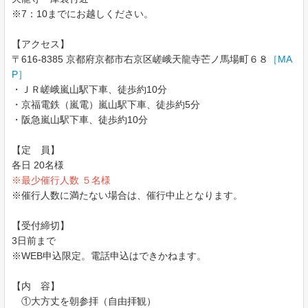
※7：10までにお越しください。
【アクセス】
〒616-8385 京都府京都市右京区嵯峨天龍寺芒ノ馬場町６８
［MA
P］
・ＪＲ嵯峨嵐山駅下車、徒歩約10分
・京福電鉄（嵐電）嵐山駅下車、徒歩約5分
・阪急嵐山駅下車、徒歩約10分
【定 員】
各日 20名様
※最少催行人数 ５名様
※催行人数に満たない場合は、催行中止となります。
【受付締切】
3日前まで
※WEB申込限定。電話申込はできかねます。
【内 容】
①大方丈を朝参拝（自由拝観）