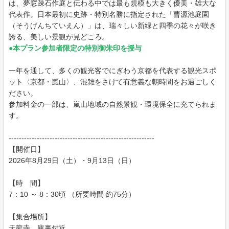
は、夢窓疎石作庭と伝わる中では最も規模も大きく優美・雄大な
代表作。日本最初に史跡・特別名勝に指定された「曹源池庭園
（そうげんちていえん）」は、瑞々しい新緑と四季の花々が咲き
誇る、美しい景観が見どころ。
●本プラン参加者限定の特別御朱印を授与
一年を通して、多くの観光客でにぎわう京都を代表する観光スポ
ット〈京都・嵐山〉、混雑をさけて有意義な朝時間をお過ごしく
ださい。
参加料金の一部は、嵐山地域の自然景観・環境保全に充てられま
す。
---------------------------------------------------------
【開催日】
2026年8月29日（土）・9月13日（日）
【時 間】
7：10 ～ 8：30頃 （所要時間 約75分）
【集合場所】
天龍寺 庫裏付近