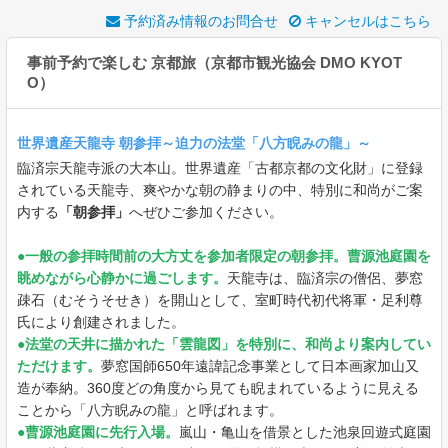
予約済み情報のお問合せ
キャンセルはこちら
事前予約で楽しむ 京都旅（京都市観光協会 DMO KYOT
O）
世界遺産天龍寺 朝参拝～迫力の法堂「八方睨みの龍」～
臨済宗天龍寺派の大本山。世界遺産「古都京都の文化財」に登録
されている天龍寺、爽やかな朝の静まりの中、特別に和尚がご案
内する
「朝参拝」
へぜひご参加ください。
●一般の参拝時間前の大方丈を参加者限定の朝参拝。曹源池庭園を
眺めながら心静かに過ごします。
天龍寺は、臨済宗の僧侶、夢窓
疎石（むそうそせき）を開山として、室町時代初代将軍・足利尊
氏により創建されました。
●法堂の天井に描かれた「雲龍図」を特別に、和尚より案内してい
ただけます。
夢窓国師650年遠諱記念事業として日本画家加山又
造が奉納。360度どの角度から見ても睨まれているように見える
ことから「八方睨みの龍」と呼ばれます。
●曹源池庭園に先行入場。
嵐山・亀山を借景とした池泉回遊式庭園