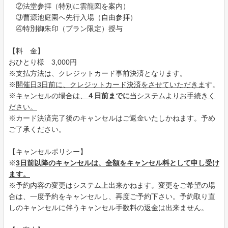
②法堂参拝（特別に雲龍図を案内）
③曹源池庭園へ先行入場（自由参拝）
④特別御朱印（プラン限定）授与
【料 金】
おひとり様 3,000円
※支払方法は、クレジットカード事前決済となります。
※
開催日3日前に、クレジットカード決済をさせていただきま
す。
※
キャンセルの場合は、
４日前までに
当システムよりお手続きく
ださい。
※カード決済完了後のキャンセルはご返金いたしかねます。予め
ご了承ください。
【キャンセルポリシー】
※
3日前以降のキャンセルは、全額をキャンセル料として申し受け
ます。
※予約内容の変更はシステム上出来かねます。変更をご希望の場
合は、一度予約をキャンセルし、再度ご予約下さい。予約取り直
しのキャンセルに伴うキャンセル手数料の返金は出来ません。