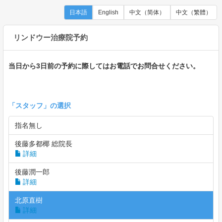
日本語
English
中文（简体）
中文（繁體）
リンドウー治療院予約
当日から3日前の予約に際してはお電話でお問合せください。
「
スタッフ
」の選択
指名無し
後藤多都椰 総院長
詳細
後藤潤一郎
詳細
北原直樹
詳細