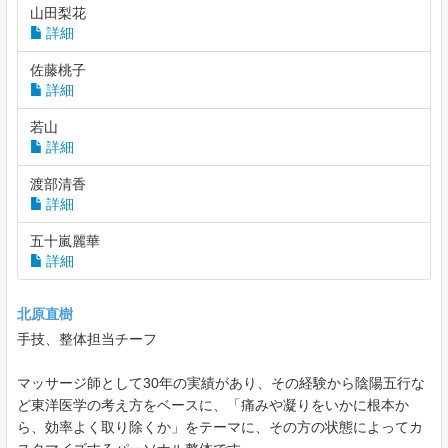
山田梨花
詳細
佐藤桃子
詳細
若山
詳細
渡部清香
詳細
五十嵐麗華
詳細
北原直樹
手技、整体担当チーフ
マッサージ師として30年の実績があり、その経験から陰陽五行な
ど東洋医学の考え方をベースに、「痛みや凝りをいかに根本か
ら、効率よく取り除くか」をテーマに、その方の状態によってカ