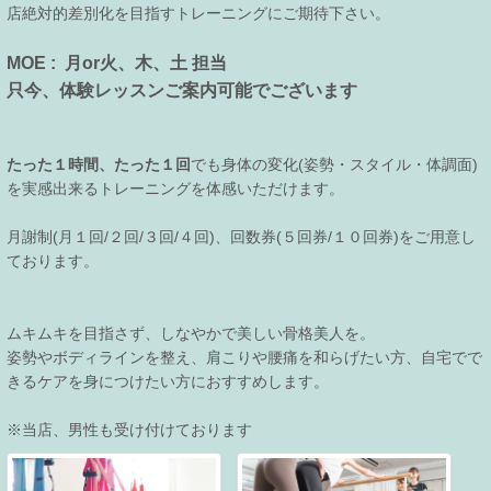
店絶対的差別化を目指すトレーニングにご期待下さい。
MOE : 月or火、木、土 担当
只今、体験レッスンご案内可能でございます
たった１時間、たった１回
でも身体の変化(姿勢・スタイル・体調面)
を実感出来るトレーニングを体感いただけます。
月謝制(月１回/２回/３回/４回)、回数券(５回券/１０回券)をご用意し
ております。
ムキムキを目指さず、しなやかで美しい骨格美人を。
姿勢やボディラインを整え、肩こりや腰痛を和らげたい方、自宅でで
きるケアを身につけたい方におすすめします。
※当店、男性も受け付けております