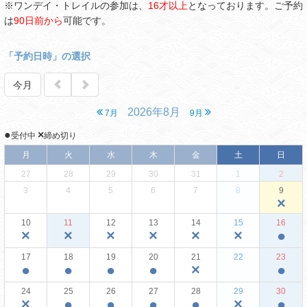
※ワンデイ・トレイルの参加は、
16才以上
となっております。ご予約
は
90日前から
可能です。
「予約日時」の選択
今月
2026年8月
7月
9月
●
×
受付中
締め切り
月
火
水
木
金
土
日
27
28
29
30
31
1
2
3
4
5
6
7
8
9
×
10
11
12
13
14
15
16
×
×
×
×
×
×
●
17
18
19
20
21
22
23
●
●
●
●
×
●
24
25
26
27
28
29
30
×
●
●
●
●
×
●