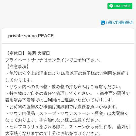
08070980651
private sauna PEACE
【定休日】 毎週 火曜日
プライベートサウナはオンラインでご予約下さい。
【注意事項】
・施設は安全上の理由により16歳以下のお子様のご利用をお断り
しております。
・サウナ内への食べ物・飲み物の持ち込みはご遠慮ください。
・持ち物はご自身の責任で管理してください。 ・衛生面の関係で
着用済み下着等でのご利用はご遠慮いただいております。
・お荷物の盗難及び破損は施設側では責任を負いかねます。
・サウナ内備品（ストーブ・サウナストーン・煙突）は大変熱く
なっております。手を触れない様ご注意ください。
・セルフロウリュをされる際に、ストーンから発生する。 蒸気が
大変熱くなりますので十分にお気をつけください。