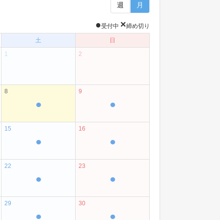
週
月
●
×
受付中
締め切り
土
日
1
2
8
9
●
●
15
16
●
●
22
23
●
●
29
30
●
●