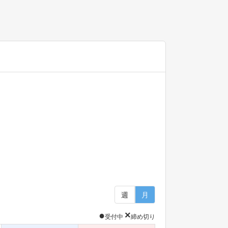
週
月
●
×
受付中
締め切り