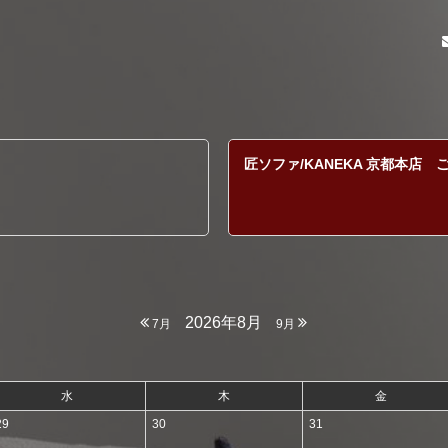
匠ソファ/KANEKA 京都本店 
2026年8月
7月
9月
水
木
金
29
30
31