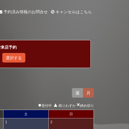
予約済み情報のお問合せ
キャンセルはこちら
ご来店予約
選択する
週
月
●
▲
×
受付中
残りわずか
締め切り
土
日
1
2