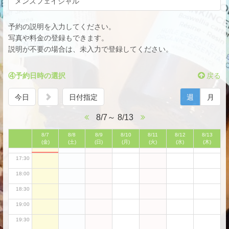
メンズフェイシャル
12:30
13:00
予約の説明を入力してください。
13:30
写真や料金の登録もできます。
説明が不要の場合は、未入力で登録してください。
14:00
14:30
④予約日時の選択
戻る
15:00
今日
日付指定
週
月
15:30
16:00
8/7～ 8/13
16:30
8/7
8/8
8/9
8/10
8/11
8/12
8/13
(金)
(土)
(日)
(月)
(火)
(水)
(木)
17:00
17:30
18:00
18:30
19:00
19:30