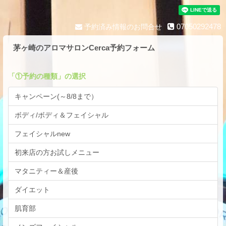
05:00
05:30
07050292478
予約済み情報のお問合せ
06:00
茅ヶ崎のアロマサロンCerca予約フォーム
06:30
07:00
「
①予約の種類
」の選択
07:30
08:00
キャンペーン(～8/8まで）
08:30
ボディ/ボディ＆フェイシャル
09:00
フェイシャルnew
09:30
初来店の方お試しメニュー
10:00
マタニティー＆産後
10:30
11:00
ダイエット
11:30
肌育部
12:00