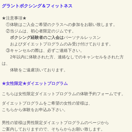
グラントボクシング＆フィットネス
★注意事項★
①体験はご入会ご希望のクラスへの参加をお願い致します。
②当ジムは、初心者限定のジムです。
ボクシング経験者のご入会は
パーソナルレッスン
およびダイエットプログラムのみ受け付けております。
③キャンセルの際は、必ずご連絡下さい。
2年以内に体験された方、連絡なしでのキャンセルをされた方
は、
体験をご遠慮頂いております。
★女性限定★ダイエットプログラム
こちらは女性限定ダイエットプログラムの体験予約フォームです。
ダイエットプログラムをご希望の女性の皆様は、
こちらから体験をお申込み下さい。
男性の皆様は男性限定ダイエットプログラムのページから
ご案内しておりますので、そちらからお願い致します。