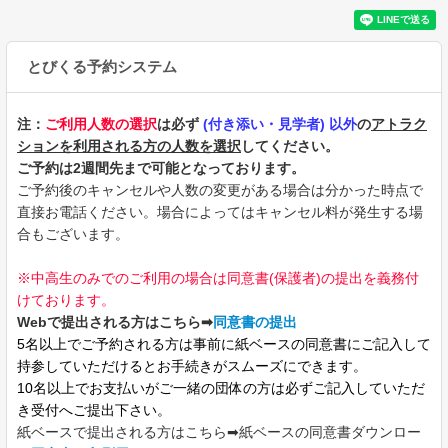
とびくる予約システム
注：
ご利用人数の選択
は必ず
(付き添い・見学者) 以外
の
アトラク
ションを利用される方の人数を選択
してください。
ご予約は2週間先まで可能となっております。
ご予約後のキャンセルや人数の変更がある場合は分かった時点で
直接お電話ください。場合によってはキャンセル料が発生する場
合もございます。
※中高生のみでのご利用の場合は同意書(保護者)の提出を義務付
けております。
Webで提出される方はこちら➡︎
同意書の提出
5名以上でご予約される方は事前に紙ベースの同意書にご記入して
持参していただけるとお手続きがスムーズにできます。
10名以上でお支払いがご一緒の団体の方は必ずご記入していただ
き受付へご提出下さい。
紙ベースで提出される方はこちら➡紙ベースの同意書ダウンロー