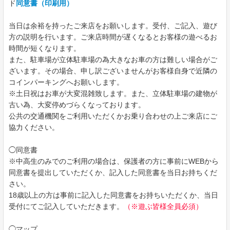
ド
同意書（印刷用）
当日は余裕を持ったご来店をお願いします。受付、ご記入、遊び
方の説明を行います。ご来店時間が遅くなるとお客様の遊べるお
時間が短くなります。
また、駐車場が立体駐車場の為大きなお車の方は難しい場合がご
ざいます。その場合、申し訳ございませんがお客様自身で近隣の
コインパーキングへお願いします。
※土日祝はお車が大変混雑致します。また、立体駐車場の建物が
古い為、大変停めづらくなっております。
公共の交通機関をご利用いただくかお乗り合わせの上ご来店にご
協力ください。
◯同意書
※中高生のみでのご利用の場合は、保護者の方に事前にWEBから
同意書を提出していただくか、記入した同意書を当日お持ちくだ
さい。
18歳以上の方は事前に記入した同意書をお持ちいただくか、当日
受付にてご記入していただきます。
（※遊ぶ皆様全員必須）
◯マップ