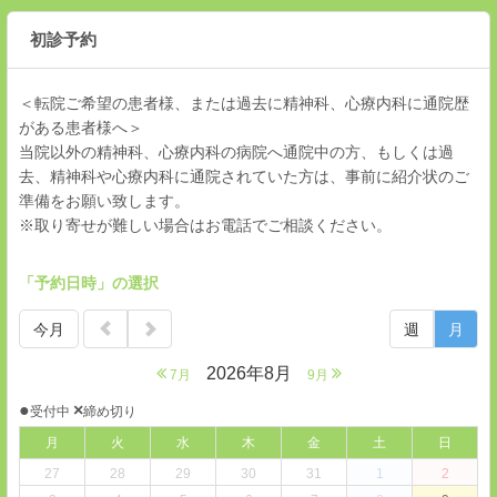
初診予約
＜転院ご希望の患者様、または過去に精神科、心療内科に通院歴
がある患者様へ＞
当院以外の精神科、心療内科の病院へ通院中の方、もしくは過
去、精神科や心療内科に通院されていた方は、事前に紹介状のご
準備をお願い致します。
※取り寄せが難しい場合はお電話でご相談ください。
「予約日時」の選択
今月
週
月
2026年8月
7月
9月
●
×
受付中
締め切り
月
火
水
木
金
土
日
27
28
29
30
31
1
2