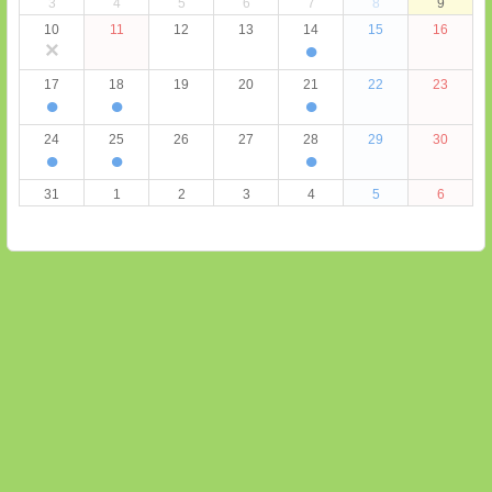
3
4
5
6
7
8
9
10
11
12
13
14
15
16
×
●
17
18
19
20
21
22
23
●
●
●
24
25
26
27
28
29
30
●
●
●
31
1
2
3
4
5
6