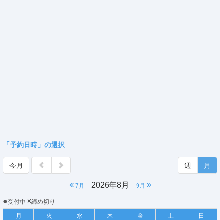
「予約日時」の選択
今月
週
月
2026年8月
7月
9月
●
×
受付中
締め切り
月
火
水
木
金
土
日