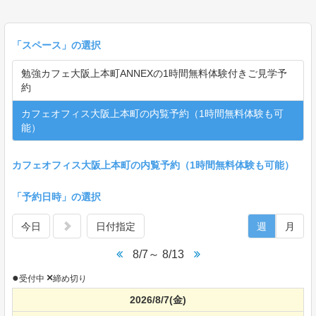
「
スペース
」の選択
勉強カフェ大阪上本町ANNEXの1時間無料体験付きご見学予
約
カフェオフィス大阪上本町の内覧予約（1時間無料体験も可
能）
カフェオフィス大阪上本町の内覧予約（1時間無料体験も可能）
「予約日時」の選択
今日
日付指定
週
月
8/7～ 8/13
●
×
受付中
締め切り
2026/8/7
(金)