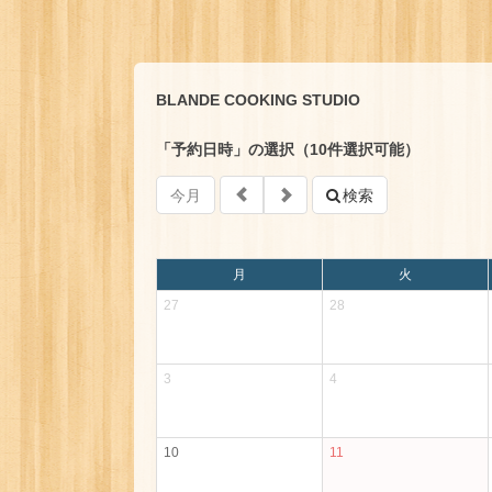
BLANDE COOKING STUDIO
「予約日時」の選択（10件選択可能）
今月
検索
月
火
27
28
3
4
10
11