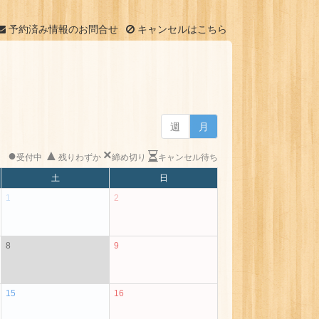
予約済み情報のお問合せ
キャンセルはこちら
週
月
●
▲
×
受付中
残りわずか
締め切り
キャンセル待ち
土
日
1
2
8
9
15
16