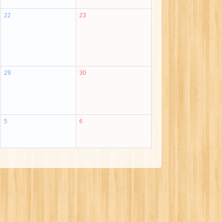
22
23
29
30
5
6