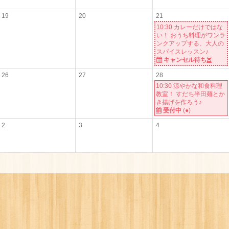
19
20
21
10:30 カレーだけではな
い！ おうち料理がワンラ
ンクアップする、大人の
スパイスレッスン♪
キャンセル待ち
26
27
28
10:30 涼やかな和食料理
教室！ すだち半田麺とか
き揚げを作ろう♪
受付中
(
●
)
2
3
4