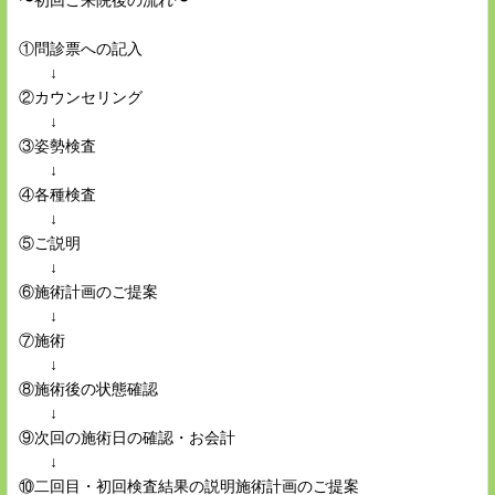
〜初回ご来院後の流れ〜
①問診票への記入
↓
②カウンセリング
↓
③姿勢検査
↓
④各種検査
↓
⑤ご説明
↓
⑥施術計画のご提案
↓
⑦施術
↓
⑧施術後の状態確認
↓
⑨次回の施術日の確認・お会計
↓
⑩二回目・初回検査結果の説明施術計画のご提案