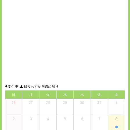
●
▲
×
受付中
残りわずか
締め切り
日
月
火
水
木
金
土
26
27
28
29
30
31
1
2
3
4
5
6
7
8
●