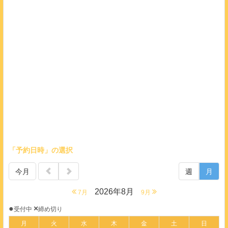
「予約日時」の選択
今月
週
月
2026年8月
7月
9月
●
×
受付中
締め切り
月
火
水
木
金
土
日