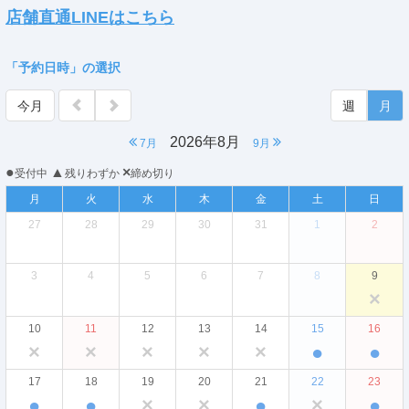
店舗直通LINEはこちら
「予約日時」の選択
今月
週
月
2026年8月
7月
9月
●
▲
×
受付中
残りわずか
締め切り
月
火
水
木
金
土
日
27
28
29
30
31
1
2
3
4
5
6
7
8
9
×
10
11
12
13
14
15
16
×
×
×
×
×
●
●
17
18
19
20
21
22
23
●
●
×
×
●
×
●