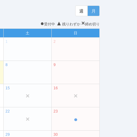
週
月
●
▲
×
受付中
残りわずか
締め切り
土
日
1
2
8
9
15
16
×
×
22
23
×
●
29
30