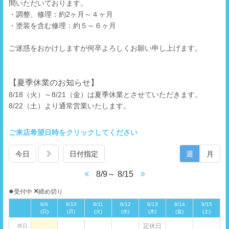
間いただいております。
・調整、修理：約2ヶ月～４ヶ月
・塗装を含む修理：約５～６ヶ月
ご迷惑をおかけしますが何卒よろしくお願い申し上げます。
【夏季休業のお知らせ】
8/18（火）～8/21（金）は夏季休業とさせていただきます。
8/22（土）より通常営業いたします。
ご来店希望日時をクリックしてください
今日
日付指定
週
月
8/9～ 8/15
●
×
受付中
締め切り
8/9
8/10
8/11
8/12
8/13
8/14
8/15
(日)
(月)
(火)
(水)
(木)
(金)
(土)
定休日
終日