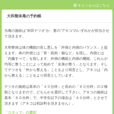
キャンセルはこちら
大和整体庵の予約帳
当庵の施術は”米田テツオ”か、妻の”アキコ”のいずれかが担当させ
て頂きます。
大和整体は体の機能の良し悪しを「外側と内側のバランス」と捉
えます。体の外側とは「骨・筋肉・脳など」を指し、内側とは
「内臓すべて」を指します。外側の機能と内側の機能、これらが
均等に整うことによって始めて「全身が整う」となります。そし
てテツオを「外から整える」ことをより得意とし、アキコは「内
から整える」ことをより得意としています。
テツオの施術は基本の「４０分枠」と長めの「６０分枠」の２種
類となりますので、どちらかを選択して下さい。アキコの施術は
基本「６０分枠」で、中学生以下の場合は「４０分枠」とさせて
頂きます（アキコは初診料を頂きません）。
「
スタッフ
」の選択