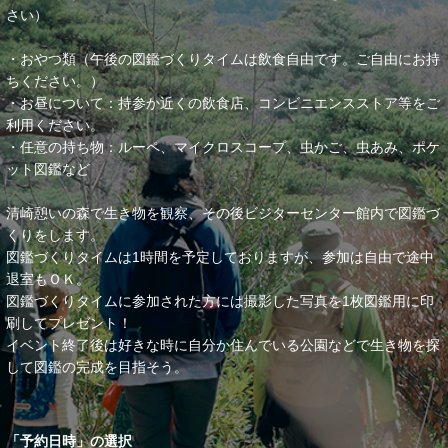
さい）
・おやつ類（午後の図鑑づくりタイムは飲食自由です。ご自由にお持
ちください。）
・お昼について：持参か近くの飲食店、コンビニエンスストア等をご
利用ください。
・任意の持ち物：ルーペ、マイクロスコープ、虫かご、虫あみ、ポケ
ット図鑑など
清崎憩いの森で生き物を観察、その後ビジターセンター館内で図鑑づ
くりをします。
図鑑づくりタイムは1時間を予定しておりますが、参加は自由で途中
退室もＯＫ。
図鑑づくりタイムに参加された方には撮影した写真を1枚図鑑用に印
刷してプレゼント！
イベント終了後は好きな時に自分か住んでいる公園などで生き物を探
して図鑑の完成を目指そう。
「予約日時」の選択