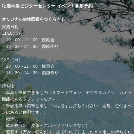
牡鹿半島ビジターセンター イベント参加予約
オリジナル生物図鑑をつくろう！
実施日程
11/16(土）
・10：00～12：00 観察会
・13：30～14：30 図鑑作り
12/1（日）
・10：00～12：00 観察会
・13：30～14：30 図鑑作り
持ち物
・写真が撮影できるもの（スマートフォン、デジタルカメラ、カメラ
機能のあるタブレットなど）
・筆記用具（鉛筆と消しゴムは必ずお持ちください。定規、色付きペ
ンはあると便利です。）
・帽子
・飲み物（水・麦茶・スポーツドリンクなど）
・着替え（万が一転んだり、泥で汚れてしまったとき用にお持ちくだ