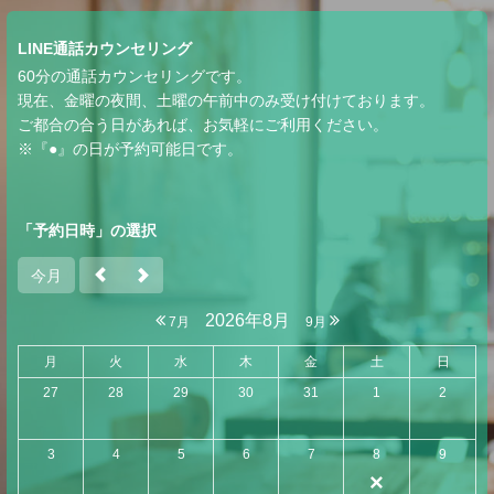
LINE通話カウンセリング
60分の通話カウンセリングです。
現在、金曜の夜間、土曜の午前中のみ受け付けております。
ご都合の合う日があれば、お気軽にご利用ください。
※『●』の日が予約可能日です。
「予約日時」の選択
今月
2026年8月
7月
9月
月
火
水
木
金
土
日
27
28
29
30
31
1
2
3
4
5
6
7
8
9
×