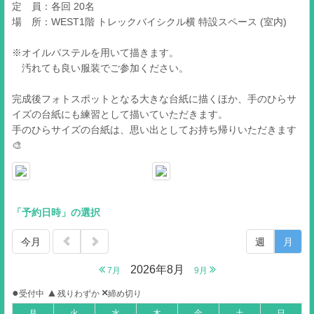
定 員：各回 20名
場 所：WEST1階 トレックバイシクル横 特設スペース (室内)
※オイルパステルを用いて描きます。
汚れても良い服装でご参加ください。
完成後フォトスポットとなる大きな台紙に描くほか、手のひらサ
イズの台紙にも練習として描いていただきます。
手のひらサイズの台紙は、思い出としてお持ち帰りいただきます
🎨
「予約日時」の選択
今月
週
月
2026年8月
7月
9月
●
▲
×
受付中
残りわずか
締め切り
月
火
水
木
金
土
日