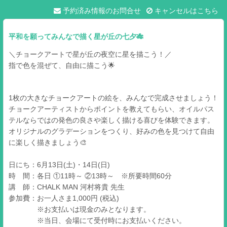
予約済み情報のお問合せ
キャンセルはこちら
平和を願ってみんなで描く星が丘の七夕🎋
＼チョークアートで星が丘の夜空に星を描こう！／
指で色を混ぜて、自由に描こう🌟
1枚の大きなチョークアートの絵を、みんなで完成させましょう！
チョークアーティストからポイントを教えてもらい、オイルパス
テルならではの発色の良さや楽しく描ける喜びを体験できます。
オリジナルのグラデーションをつくり、好みの色を見つけて自由
に楽しく描きましょう🎨
日にち：6月13日(土)・14日(日)
時 間：各日 ①11時～ ②13時～ ※所要時間60分
講 師：CHALK MAN 河村将貴 先生
参加費：お一人さま1,000円 (税込)
※お支払いは現金のみとなります。
※当日、会場にて受付時にお支払いください。