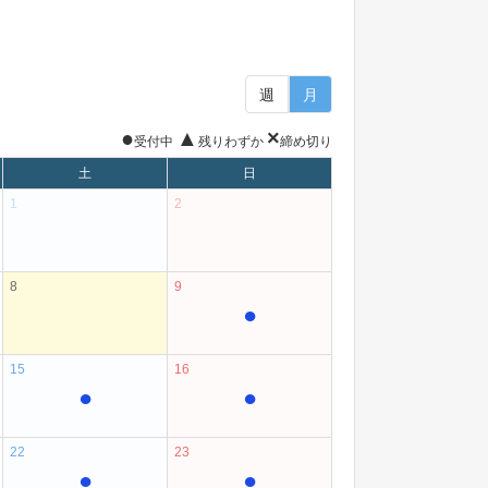
週
月
●
▲
×
受付中
残りわずか
締め切り
土
日
1
2
8
9
●
15
16
●
●
22
23
●
●