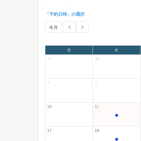
「予約日時」の選択
今月
月
火
27
28
3
4
10
11
●
17
18
●