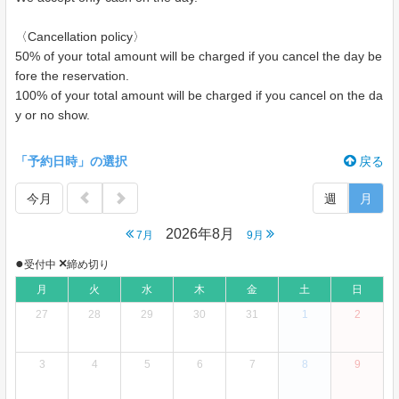
〈Cancellation policy〉
50% of your total amount will be charged if you cancel the day be
fore the reservation.
100% of your total amount will be charged if you cancel on the da
y or no show.
「予約日時」の選択
戻る
今月
週
月
2026年8月
7月
9月
●
×
受付中
締め切り
月
火
水
木
金
土
日
27
28
29
30
31
1
2
3
4
5
6
7
8
9