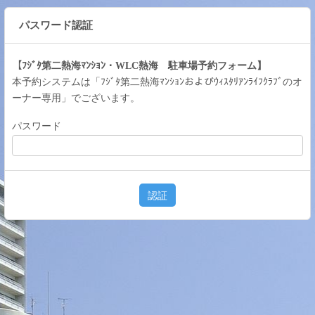
パスワード認証
【ﾌ
】
ｼﾞﾀ第二熱海ﾏﾝｼｮﾝ・WLC熱海 駐車場予約フォーム
本予約システムは「ﾌ
の
オ
ｼﾞﾀ第二熱海ﾏﾝｼｮﾝおよびｳｨｽﾀﾘｱﾝﾗｲﾌｸﾗﾌﾞ
ーナー専用」でございます。
パスワード