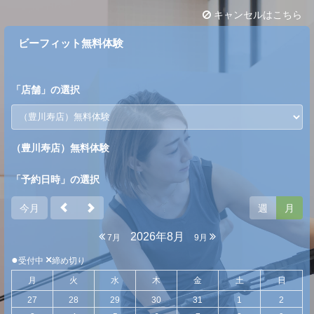
キャンセルはこちら
ビーフィット無料体験
「
店舗
」の選択
（豊川寿店）無料体験
「予約日時」の選択
今月
週
月
2026年8月
7月
9月
●
×
受付中
締め切り
月
火
水
木
金
土
日
27
28
29
30
31
1
2