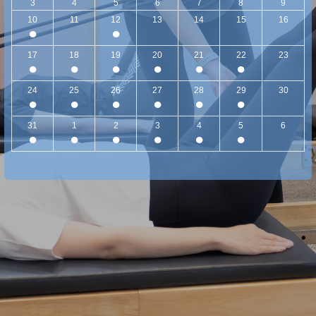
3
4
5
6
7
8
9
10
11
12
13
14
15
16
●
●
17
18
19
20
21
22
23
●
●
●
●
●
●
24
25
26
27
28
29
30
●
●
●
●
●
●
31
1
2
3
4
5
6
●
●
●
●
●
●