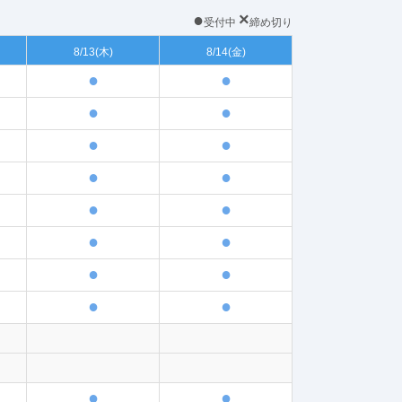
●
×
受付中
締め切り
8/13
(木)
8/14
(金)
●
●
●
●
●
●
●
●
●
●
●
●
●
●
●
●
●
●