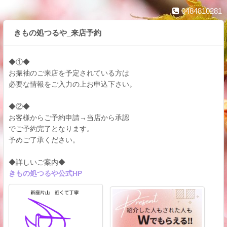
0484810281
きもの処つるや_来店予約
◆①◆
お振袖のご来店を予定されている方は
必要な情報をご入力の上お申込下さい。
◆②◆
お客様からご予約申請→当店から承認
でご予約完了となります。
予めご了承ください。
◆詳しいご案内◆
きもの処つるや公式HP