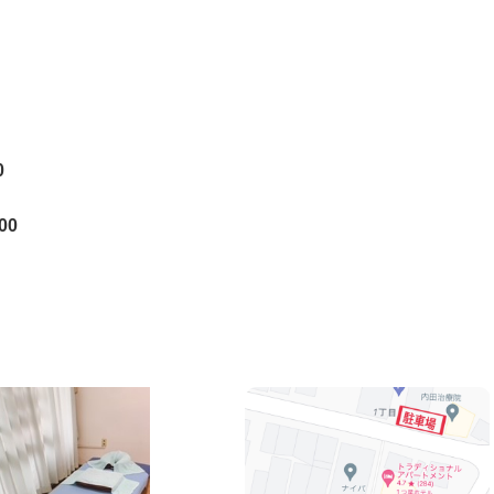
0
0
￥3,300