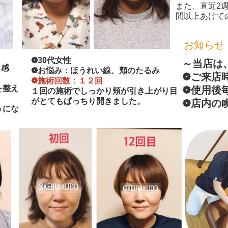
また、直近2
間以上あけて
お知らせ
❁30代女性
～当店は
り感
❁お悩み：ほうれい線、頬のたるみ
❁ご来店
❁施術回数：１２回
を整え
❁使用後
１回の施術でしっかり頬が引き上がり目
！
がとてもぱっちり開きました。
❁店内の
うにな