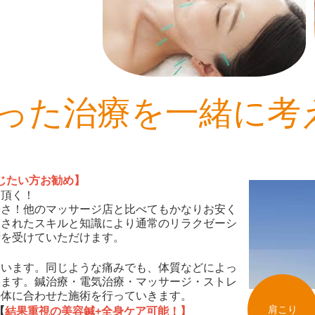
った治療を一緒に考
じたい方お勧め】
て頂く！
安さ！他のマッサージ店と比べてもかなりお安く
練されたスキルと知識により通常のリラクゼーシ
術を受けていただけます。
違います。同じような痛みでも、体質などによっ
ります。鍼治療・電気治療・マッサージ・ストレ
の体に合わせた施術を行っていきます。
肩こり
【
結果重視の美容鍼+全身ケア可能！】