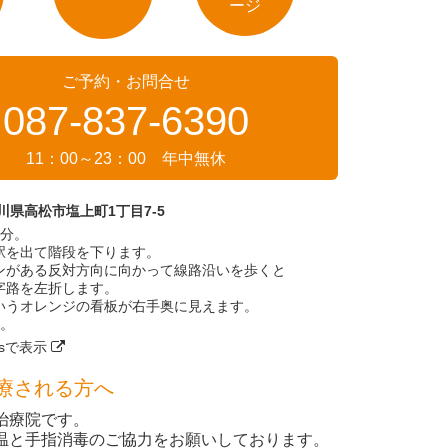
ージ
ご予約・お問合せ
087-837-6390
11：00～23：00 年中無休
 香川県高松市塩上町1丁目7-5
1分。
駅を出て階段を下ります。
ンがある反対方向に向かって線路沿いを歩くと
字路を左折します。
いうオレンジの看板が右手奥に見えます。
す。
apsで表示
療される方へ
治療院です。
温と手指消毒のご協力をお願いしております。