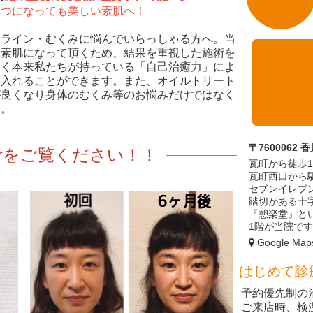
くつになっても美しい素肌へ！
スライン・むくみに悩んでいらっしゃる方へ。当
い素肌になって頂くため、結果を重視した施術を
なく本来私たちが持っている「自己治癒力」によ
に入れることができます。また、オイルトリート
が良くなり身体のむくみ等のお悩みだけではなく
す。
〒7600062
fterをご覧ください！！
瓦町から徒歩
瓦町西口から
セブンイレブ
踏切がある十
『憩楽堂』と
1階が当院で
Google M
はじめて診
予約優先制の
ご来店時、検