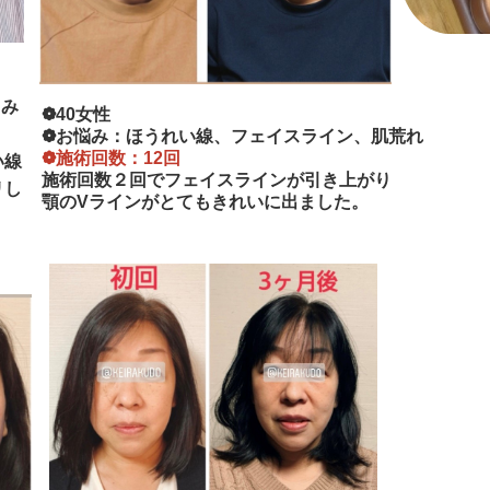
るみ
❁40女性
❁お悩み：ほうれい線、フェイスライン、肌荒れ
❁施術回数：12回
い線
施術回数２回でフェイスラインが引き上がり
リし
顎のVラインがとてもきれいに出ました。